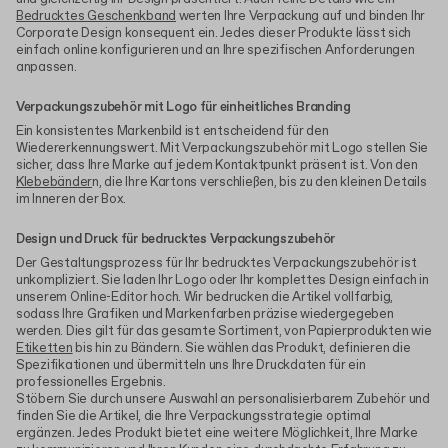
Bedrucktes Geschenkband
werten Ihre Verpackung auf und binden Ihr
Corporate Design konsequent ein. Jedes dieser Produkte lässt sich
einfach online konfigurieren und an Ihre spezifischen Anforderungen
anpassen.
Verpackungszubehör mit Logo für einheitliches Branding
Ein konsistentes Markenbild ist entscheidend für den
Wiedererkennungswert. Mit Verpackungszubehör mit Logo stellen Sie
sicher, dass Ihre Marke auf jedem Kontaktpunkt präsent ist. Von den
Klebebänder
n, die Ihre Kartons verschließen, bis zu den kleinen Details
im Inneren der Box.
Design und Druck für bedrucktes Verpackungszubehör
Der Gestaltungsprozess für Ihr bedrucktes Verpackungszubehör ist
unkompliziert. Sie laden Ihr Logo oder Ihr komplettes Design einfach in
unserem Online-Editor hoch. Wir bedrucken die Artikel vollfarbig,
sodass Ihre Grafiken und Markenfarben präzise wiedergegeben
werden. Dies gilt für das gesamte Sortiment, von Papierprodukten wie
Etiketten
bis hin zu Bändern. Sie wählen das Produkt, definieren die
Spezifikationen und übermitteln uns Ihre Druckdaten für ein
professionelles Ergebnis.
Stöbern Sie durch unsere Auswahl an personalisierbarem Zubehör und
finden Sie die Artikel, die Ihre Verpackungsstrategie optimal
ergänzen. Jedes Produkt bietet eine weitere Möglichkeit, Ihre Marke