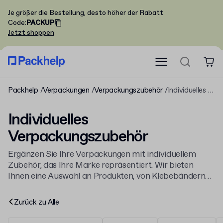
Je größer die Bestellung, desto höher der Rabatt
Code
:
PACKUP
Jetzt shoppen
Packhelp
Verpackungen
Verpackungszubehör
Individuelles Verpackungszubehör
Individuelles
Verpackungszubehör
Ergänzen Sie Ihre Verpackungen mit individuellem
Zubehör, das Ihre Marke repräsentiert. Wir bieten
Ihnen eine Auswahl an Produkten, von Klebebändern
bis zu Etiketten, die Sie vollständig personalisieren
können. Gestalten Sie jetzt Ihr
Verpackungszubehör
Zurück zu
Alle
und hinterlassen Sie einen professionellen Eindruck bei
Ihren Kunden.