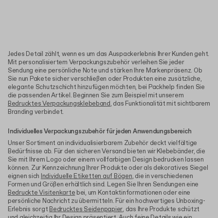
Jedes Detail zählt, wenn es um das Auspackerlebnis Ihrer Kunden geht.
Mit personalisiertem Verpackungszubehör verleihen Sie jeder
Sendung eine persönliche Note und stärken Ihre Markenpräsenz. Ob
Sie nun Pakete sicher verschließen oder Produkten eine zusätzliche,
elegante Schutzschicht hinzufügen möchten, bei Packhelp finden Sie
die passenden Artikel. Beginnen Sie zum Beispiel mit unserem
Bedrucktes Verpackungsklebeband
, das Funktionalität mit sichtbarem
Branding verbindet.
Individuelles Verpackungszubehör für jeden Anwendungsbereich
Unser Sortiment an individualisierbarem Zubehör deckt vielfältige
Bedürfnisse ab. Für den sicheren Versand bieten wir Klebebänder, die
Sie mit Ihrem Logo oder einem vollfarbigen Design bedrucken lassen
können. Zur Kennzeichnung Ihrer Produkte oder als dekoratives Siegel
eignen sich
Individuelle Etiketten auf Bögen
, die in verschiedenen
Formen und Größen erhältlich sind. Legen Sie Ihren Sendungen eine
Bedruckte Visitenkarte
bei, um Kontaktinformationen oder eine
persönliche Nachricht zu übermitteln. Für ein hochwertiges Unboxing-
Erlebnis sorgt
Bedrucktes Seidenpapier
, das Ihre Produkte schützt
und gleichzeitig Ihr Design präsentiert. Auch feine Details wie ein