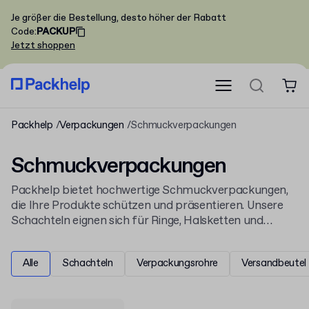
Je größer die Bestellung, desto höher der Rabatt
Code
:
PACKUP
Jetzt shoppen
Packhelp
Verpackungen
Schmuckverpackungen
Schmuckverpackungen
Packhelp bietet hochwertige Schmuckverpackungen,
die Ihre Produkte schützen und präsentieren. Unsere
Schachteln eignen sich für Ringe, Halsketten und
Armbänder. Sie sind Teil unseres breiteren Angebots
an
Verpackungen
und ergänzen unsere Kollektion für
Alle
Schachteln
Verpackungsrohre
Versandbeutel
Bekleidungs- und Modeverpackungen
.