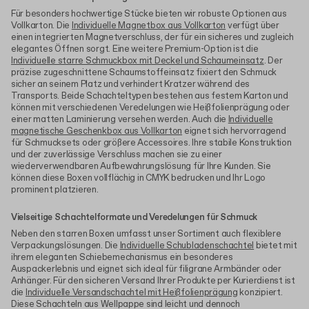
Für besonders hochwertige Stücke bieten wir robuste Optionen aus
Vollkarton. Die
Individuelle Magnetbox aus Vollkarton
verfügt über
einen integrierten Magnetverschluss, der für ein sicheres und zugleich
elegantes Öffnen sorgt. Eine weitere Premium-Option ist die
Individuelle starre Schmuckbox mit Deckel und Schaumeinsatz
. Der
präzise zugeschnittene Schaumstoffeinsatz fixiert den Schmuck
sicher an seinem Platz und verhindert Kratzer während des
Transports. Beide Schachteltypen bestehen aus festem Karton und
können mit verschiedenen Veredelungen wie Heißfolienprägung oder
einer matten Laminierung versehen werden. Auch die
Individuelle
magnetische Geschenkbox aus Vollkarton
eignet sich hervorragend
für Schmucksets oder größere Accessoires. Ihre stabile Konstruktion
und der zuverlässige Verschluss machen sie zu einer
wiederverwendbaren Aufbewahrungslösung für Ihre Kunden. Sie
können diese Boxen vollflächig in CMYK bedrucken und Ihr Logo
prominent platzieren.
Vielseitige Schachtelformate und Veredelungen für Schmuck
Neben den starren Boxen umfasst unser Sortiment auch flexiblere
Verpackungslösungen. Die
Individuelle Schubladenschachtel
bietet mit
ihrem eleganten Schiebemechanismus ein besonderes
Auspackerlebnis und eignet sich ideal für filigrane Armbänder oder
Anhänger. Für den sicheren Versand Ihrer Produkte per Kurierdienst ist
die
Individuelle Versandschachtel mit Heißfolienprägung
konzipiert.
Diese Schachteln aus Wellpappe sind leicht und dennoch