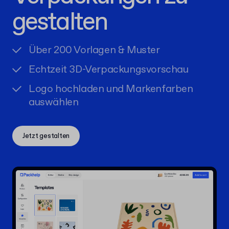
gestalten
Über 200 Vorlagen & Muster
Echtzeit 3D-Verpackungsvorschau
Logo hochladen und Markenfarben
auswählen
Jetzt gestalten