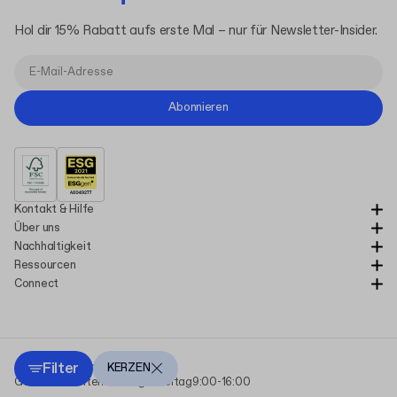
Hol dir 15% Rabatt aufs erste Mal – nur für Newsletter-Insider.
Abonnieren
Kontakt & Hilfe
Über uns
Nachhaltigkeit
Ressourcen
Connect
Filter
Copyright Packhelp 2025
KERZEN
Geschäftszeiten
Montag - Freitag
9:00-16:00