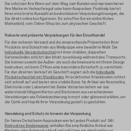
Sie schützen Ihre Ware auf dem Weg zum Kunden und repräsentieren
Ihre Marke im Verkaufsregal oder beim Auspacken. Packhelp bietet
Ihnen eine breite Auswahl an bedruckbaren Verpackungslösungen, die
Sie direkt online konfigurieren. So schaffen Sie ein einheitliches
Markenbild, vom Online-Shop bis zum physischen Geschäft.
Robuste und präsente Verpackungen für den Einzelhandel
Für den sicheren Versand und die ansprechende Präsentation Ihrer
Produkte sind Schachteln aus Wellpappe eine bewährte Wahl. Die
Individuelle Versandschachtel
mit ihren stabilen, doppelten
Seitenwänden schützt den Inhalt zuverlässig während des Transports.
Sie können sowohl die Außen- als auch die Innenseite mit Ihrem Design
bedrucken, um beim Öffnen eine besondere Botschaft zu vermitteln.
Für den direkten Verkauf im Geschäft eignet sich die
Individuelle
Produktschachtel mit Steckboden
. Ihr praktischer Steckboden richtet
sich schnell auf und bietet eine stabile Basis für Artikel wie Kosmetika,
Elektronik oder Lebensmittel. Beide Varianten liefern wir aus
widerstandsfähigem Karton und Sie können aus verschiedenen
Veredelungen wie Folienkaschierung in matt oder glänzend wählen, um
die Optik und Haptik Ihrer Verpackung gezielt zu gestalten.
Veredelung und Schutz im Inneren der Verpackung
Ein feines Detail beim Auspacken wertet jedes Produkt auf. Mit
Bedrucktes Seidenpapier
umhüllen Sie empfindliche Artikel wie
Kleidung oder Schmuck stilvoll und schützen sie gleichzeitig vor