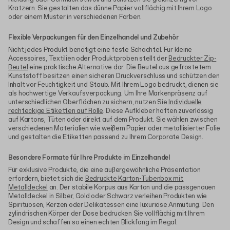
Kratzern. Sie gestalten das dünne Papier vollflächig mit Ihrem Logo
oder einem Muster in verschiedenen Farben.
Flexible Verpackungen für den Einzelhandel und Zubehör
Nicht jedes Produkt benötigt eine feste Schachtel. Für kleine
Accessoires, Textilien oder Produktproben stellt der
Bedruckter Zip-
Beutel
eine praktische Alternative dar. Die Beutel aus gefrostetem
Kunststoff besitzen einen sicheren Druckverschluss und schützen den
Inhalt vor Feuchtigkeit und Staub. Mit Ihrem Logo bedruckt, dienen sie
als hochwertige Verkaufsverpackung. Um Ihre Markenpräsenz auf
unterschiedlichen Oberflächen zu sichern, nutzen Sie
Individuelle
rechteckige Etiketten auf Rolle
. Diese Aufkleber haften zuverlässig
auf Kartons, Tüten oder direkt auf dem Produkt. Sie wählen zwischen
verschiedenen Materialien wie weißem Papier oder metallisierter Folie
und gestalten die Etiketten passend zu Ihrem Corporate Design.
Besondere Formate für Ihre Produkte im Einzelhandel
Für exklusive Produkte, die eine außergewöhnliche Präsentation
erfordern, bietet sich die
Bedruckte Karton-Tubenbox mit
Metalldeckel
an. Der stabile Korpus aus Karton und die passgenauen
Metalldeckel in Silber, Gold oder Schwarz verleihen Produkten wie
Spirituosen, Kerzen oder Delikatessen eine luxuriöse Anmutung. Den
zylindrischen Körper der Dose bedrucken Sie vollflächig mit Ihrem
Design und schaffen so einen echten Blickfang im Regal.