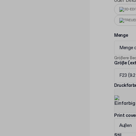
oder beid
3D-ED
TREU
Menge
Menge 
Größere Bed
Größe (ex
F23 (9.2
Druckfar
Print cov
Außen
Stil