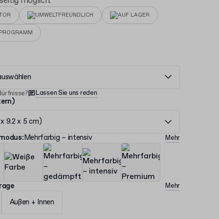
seitig möglich.
ITOR
UMWELTFREUNDLICH
AUF LAGER
EPROGRAMM
auswählen
Lassen Sie uns reden
ürfnisse?
tern)
 x 9.2 x 5 cm)
bmodus
:
Mehrfarbig – intensiv
Mehr
erage
Mehr
Außen + Innen