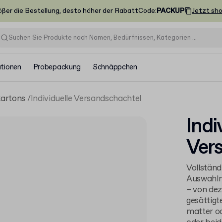
ößer die Bestellung, desto höher der Rabatt
Code
:
PACKUP
Jetzt sh
ationen
Probepackung
Schnäppchen
artons
Individuelle Versandschachtel
Indi
Ver
Vollständ
Auswahlmö
– von dez
gesättigt
matter od