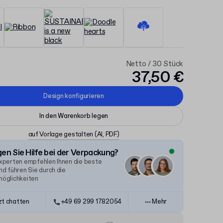
Netto / 30 Stück
37,50 €
Design konfigurieren
In den Warenkorb legen
auf Vorlage gestalten
(AI, PDF)
en Sie Hilfe bei der Verpackung?
xperten empfehlen Ihnen die beste
d führen Sie durch die
öglichkeiten
zt chatten
+49 69 299 1782054
Mehr