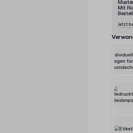
Muste
Mit Rü
Bestel
Jetzt be
Verwan