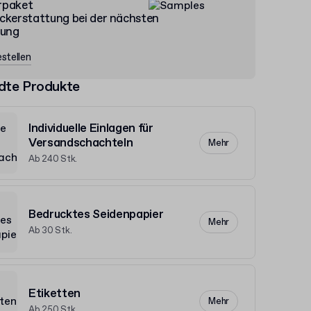
rpaket
ckerstattung bei der nächsten
lung
stellen
dte Produkte
Individuelle Einlagen für
Versandschachteln
Mehr
Ab 240 Stk.
Bedrucktes Seidenpapier
Mehr
Ab 30 Stk.
Etiketten
Mehr
Ab 250 Stk.