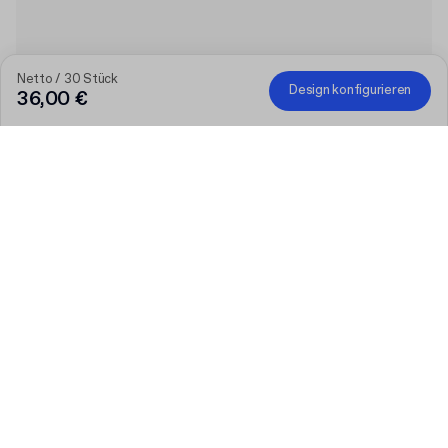
Netto / 30 Stück
Design konfigurieren
36,00 €
Menge
Menge auswählen
Lassen Sie uns reden
Größere Bedürfnisse?
Größe (extern)
F23 (9.2 x 9.2 x 5 cm)
Druckfarbmodus
:
Mehrfarbig – gedämpft
Mehr