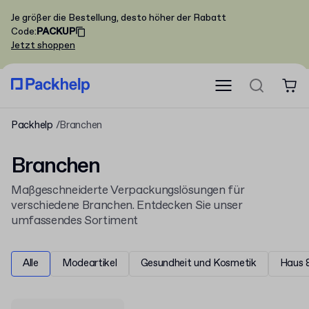
Je größer die Bestellung, desto höher der Rabatt
Code
:
PACKUP
Jetzt shoppen
Packhelp
Branchen
Branchen
Maßgeschneiderte Verpackungslösungen für
verschiedene Branchen. Entdecken Sie unser
umfassendes Sortiment
Alle
Modeartikel
Gesundheit und Kosmetik
Haus 